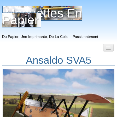
Maquettes En
Papier
Du Papier, Une Imprimante, De La Colle... Passionnément
Ansaldo SVA5
Accueil
Mes montages
Mes créations
Mes décors
Liens
PMP Le Mag'